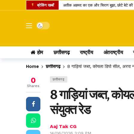
ब्रेकिंग खबरें
अतीक अहमद का एक और चिराग बुझा, छोटे बेटे की 
कामिका एकादशी पर दुर्लभ शिववास योग, श्रीहरि और 
चंद्र ग्रहण 2026: क्या रक्षाबंधन के दिन भारत में
Dark mode
छत्तीसगढ़ में 10 टोल प्लाजा पर बढ़ी दरें, सफर के 
पं. रविशंकर विश्वविद्यालय में बी.वोक पाठ्यक्रम में 
होम
छत्तीसगढ़
राष्ट्रीय
अंतराष्ट्रीय
आत्मानंद स्कूलों में शिक्षक भर्ती का बदला तरीका, अ
पीएससी भर्ती घोटाला: पूर्व सचिव जीवन किशोर ध्रु
Home
छत्तीसगढ़
8 गाड़ियां जब्त, कोयला डिपो सील, अरपा नदी
लोरमी बिजली कार्यालय में 95.83 लाख के फर्जी स
0
छत्तीसगढ़
होटल में गहने चोरी होने पर उपभोक्ता आयोग का बड
Shares
8 गाड़ियां जब्त, कोय
छत्तीसगढ़ में खाद्य सुरक्षा व्यवस्था पर सवाल: 14 द
संयुक्त रेड
Aaj Tak CG
14/06/2026 3:09 PM