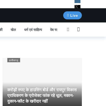
Live
की
खेल
धर्म एवं साहित्य
वेब स्टोरी
अन्य खबर
छत्तीसगढ़
करोड़ों रुपए के हाउसिंग बोर्ड और रायपुर विकास
प्राधिकरण के प्रोजेक्ट फांक रहे धूल, मकान-
दुकान-फ्लैट के खरीदार नहीं