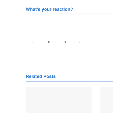
What's your reaction?
0
0
0
0
Related Posts