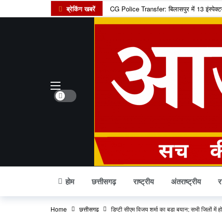
ब्रेकिंग खबरें
CG Police Transfer: बिलासपुर में 13 इंस्पेक्ट
साय कैबिनेट की अहम बैठक में कई बड़े फैसलों पर
लोक कलाओं के संरक्षण और कलाकारों के आर्थिक स
CG SI Result 2024 Out: प्रीलिम्स परीक्षा के
शराब घोटाला मामले में अनवर ढेबर को सुप्रीम को
अयोध्या राम मंदिर भक्तों के लिए खुशखबरी, अब 
Dark mode
45 करोड़ रुपये दिलाने का झांसा देकर 1.13 करोड
प्रदेश के खिलाड़ियों के लिए खुशखबरी, खेल उत
Google Pay, PhonePe, Paytm यूजर्स अलर्ट!
12 अगस्त 2026 को लगेगा साल का आखिरी सूर्य ग
होम
छत्तीसगढ़
राष्ट्रीय
अंतराष्ट्रीय
र
Home
छत्तीसगढ़
डिप्टी सीएम विजय शर्मा का बड़ा बयान; सभी जिलों में