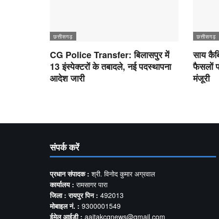
छत्तीसगढ़
छत्तीसगढ़
CG Police Transfer: बिलासपुर में
साय कैब
13 इंस्पेक्टरों के तबादले, नई पदस्थापना
फैसलों 
आदेश जारी
मंजूरी
संपर्क करें
प्रधान संपादक :
श्री. विनोद कुमार अग्रवाल
कार्यालय :
रामसागर पारा
जिला : रायपुर पिन :
492013
मोबाइल नं. :
9300001549
ईमेल आईडी :
aajtakcgnews@gmail.com