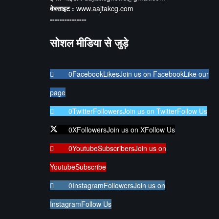
वेबसाइट :
www.aajtakcg.com
---------------
सोशल मीडिया से जुड़े
0
Facebook
Likes
Join us on Facebook
Like our
page
0
Twitter
Followers
Join us on Twitter
Follow Us
0
X
Followers
Join us on X
Follow Us
0
Youtube
Subscribers
Join us on
Youtube
Subscribe
0
Instagram
Followers
Join us on
Instagram
Follow Us