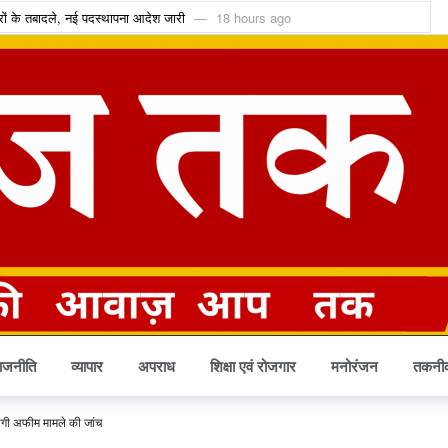
रों के तबादले, नई पदस्थापना आदेश जारी
18 hours ago
 मुहर, छत्तीसगढ़ AI मिशन को मंजूरी
19 hours ago
शक्तीकरण की दिशा में संस्कृति विभाग की महत्वपूर्ण पहल
19 hours ago
 नतीजे घोषित, मेन्स को लेकर आई बड़ी जानकारी
19 hours ago
र्ट से अंतरिम जमानत
19 hours ago
तत्काल मिलेगा आरती पास
21 hours ago
़ की ठगी, रायपुर पुलिस ने नागपुर से दो महिला आरोपियों को पकड़ा
22 hours ago
्कर्ष मिशन को मिला 100 करोड़ का बजट
22 hours ago
क्या अब हर UPI भुगतान पर लगेगा चार्ज?
1 day ago
्रहण, भारत में क्यों नहीं दिखाई देगा यह खगोलीय घटना?
2 days ago
ाजनीति
व्यापार
अपराध
शिक्षा एवं रोजगार
मनोरंजन
तकनी
 होगी अफीम मामले की जांच