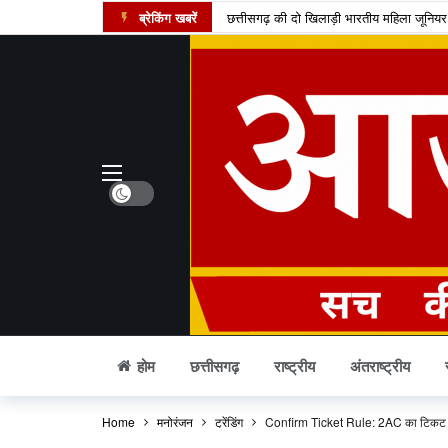
ब्रेकिंग खबरें
छत्तीसगढ़ की दो खिलाड़ी भारतीय महिला जूनियर हॉ
मार्केट में नया IPO, एंकर निवेशकों ने लगाए 7
UPI पेमेंट पर लगेगा चार्ज? लोकसभा में पास वि
अतीक अहमद का एक और चिराग बुझा, छोटे बेटे 
कामिका एकादशी पर दुर्लभ शिववास योग, श्रीहरि 
चंद्र ग्रहण 2026: क्या रक्षाबंधन के दिन भारत म
Dark mode
छत्तीसगढ़ में 10 टोल प्लाजा पर बढ़ी दरें, सफर
पं. रविशंकर विश्वविद्यालय में बी.वोक पाठ्यक्रम 
आत्मानंद स्कूलों में शिक्षक भर्ती का बदला तरीका
पीएससी भर्ती घोटाला: पूर्व सचिव जीवन किशोर ध
होम
छत्तीसगढ़
राष्ट्रीय
अंतराष्ट्रीय
Home
मनोरंजन
ट्रेंडिंग
Confirm Ticket Rule: 2AC का टिकट होने