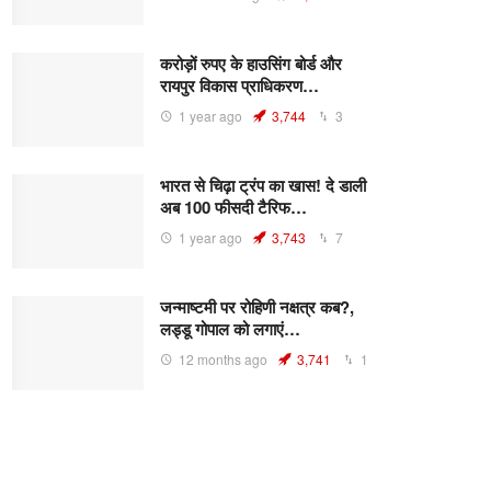
करोड़ों रुपए के हाउसिंग बोर्ड और
रायपुर विकास प्राधिकरण…
1 year ago
3,744
3
भारत से चिढ़ा ट्रंप का खास! दे डाली
अब 100 फीसदी टैरिफ…
1 year ago
3,743
7
जन्माष्टमी पर रोहिणी नक्षत्र कब?,
लड्डू गोपाल को लगाएं…
12 months ago
3,741
1