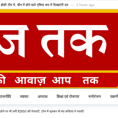
की टीम में, चीन में होने वाले एशिया कप में दिखाएंगी दम
2 hours ago
43.60 करोड़; आज से सब्सक्रिप्शन शुरू
2 hours ago
धेयक के प्रमुख प्रावधान जानिए
2 hours ago
की मौत के बाद खत्म होने की कगार पर कुनबा
21 hours ago
और शिवजी की पूजा से मिलेगा दोगुना पुण्य
21 hours ago
ें दिखेगा ब्लड मून, सूतक काल रहेगा या नहीं?
21 hours ago
 के साथ माल ढुलाई भी हुई महंगी
22 hours ago
में प्रवेश शुरू, 12वीं पास कर सकते हैं आवेदन
22 hours ago
, अब मेरिट नहीं बल्कि सीबीटी परीक्षा से होगा चयन
23 hours ago
्रुव के बेटे की जमानत खारिज, हाईकोर्ट ने कहा- पेपर लीक हत्या से भी अधिक जघन्य अपराध
राजनीति
व्यापार
अपराध
शिक्षा एवं रोजगार
मनोरंजन
तकनी
 पर भी लगी ₹2650 की पेनाल्टी, ट्रेन में भूलकर भी मत करिएगा ये गलती!