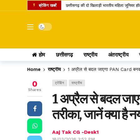
ब्रेकिंग खबरें
छत्तीसगढ़ की दो खिलाड़ी भारतीय महिला जूनियर हॉकी 
मार्केट में नया IPO, एंकर निवेशकों ने लगाए 743.
UPI पेमेंट पर लगेगा चार्ज? लोकसभा में पास विधेय
Dark mode
अतीक अहमद का एक और चिराग बुझा, छोटे बेटे की 
कामिका एकादशी पर दुर्लभ शिववास योग, श्रीहरि और 
होम
छत्तीसगढ़
राष्ट्रीय
अंतराष्ट्रीय
चंद्र ग्रहण 2026: क्या रक्षाबंधन के दिन भारत में
छत्तीसगढ़ में 10 टोल प्लाजा पर बढ़ी दरें, सफर के 
Home
राष्ट्रीय
1 अप्रैल से बदल जाएगा PAN Card बनवाने 
पं. रविशंकर विश्वविद्यालय में बी.वोक पाठ्यक्रम में 
0
ट्रेंडिंग
राष्ट्रीय
आत्मानंद स्कूलों में शिक्षक भर्ती का बदला तरीका, अ
Shares
1 अप्रैल से बदल ज
पीएससी भर्ती घोटाला: पूर्व सचिव जीवन किशोर ध्रु
तरीका, जानें क्या है 
Aaj Tak CG -Desk1
18/03/2026 3:52 PM