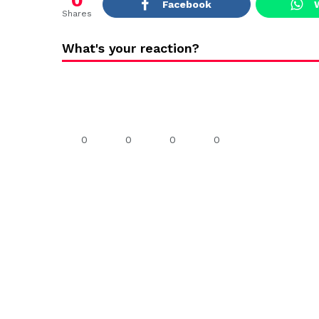
0
Facebook
Shares
What's your reaction?
0
0
0
0