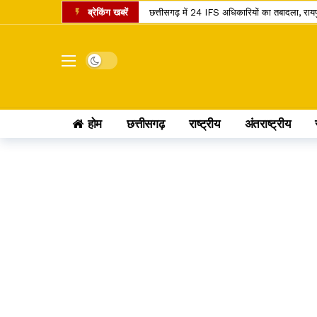
ब्रेकिंग खबरें
छत्तीसगढ़ में 24 IFS अधिकारियों का तबादला, रा
शनि गोचर 2027: मेष राशि में प्रवेश करते ही बदलेगा
इंदिरा गांधी कृषि विश्वविद्यालय का बड़ा फैसला, 
Dark mode
सांवले रंग और नौकरी पर तानों से परेशान पति, न्या
छत्तीसगढ़ में राशन वितरण का नया मॉडल, अब ग्री
होम
छत्तीसगढ़
राष्ट्रीय
अंतराष्ट्रीय
छत्तीसगढ़ के यात्रियों के लिए खुशखबरी, 240 इलेक्
छत्तीसगढ़ के कोसा को मिला प्रीमियम ब्रांड, अब वैश
स्वतंत्रता दिवस पर बस्तर में ऐतिहासिक पहल, पहली बा
छत्तीसगढ़ में राशन के चावल की गुणवत्ता सुधरेगी
कोडार लिंक कैनाल प्रोजेक्ट पर कोर्ट का फैसला, ट