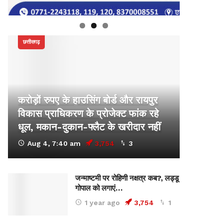
छत्तीसगढ़
करोड़ों रुपए के हाउसिंग बोर्ड और रायपुर
विकास प्राधिकरण के प्रोजेक्ट फांक रहे
धूल, मकान-दुकान-फ्लैट के खरीदार नहीं
Aug 4, 7:40 am
3,754
3
जन्माष्टमी पर रोहिणी नक्षत्र कब?, लड्डू
गोपाल को लगाएं…
1 year ago
3,754
1