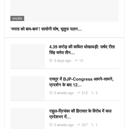
राष्ट्रीय
‘ममता को बाय-बाय’! सायोनी घोष, यूसुफ पठान…
4.39 करोड़ की कथित धोखाधड़ी: पार्षद रीता
सिंह समेत तीन…
3 days ago
13
रायपुर में BJP-Congress आमने-सामने,
प्रदर्शन के बाद 12…
2 weeks ago
212
3
राहुल-प्रियंका की हिरासत के विरोध में कल
प्रदेशभर में…
2 weeks ago
337
1