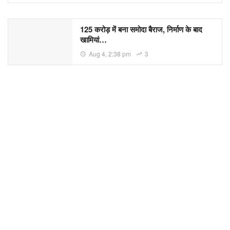
125 करोड़ में बना समोदा बैराज, निर्माण के बाद
खामियां…
Aug 4, 2:38 pm
3
POPULAR
LATEST
होटल में गहने चोरी होने पर उपभोक्ता आयोग का…
27 minutes ago
छत्तीसगढ़ में खाद्य सुरक्षा व्यवस्था पर सवाल:…
33 minutes ago
CG Police Transfer: बिलासपुर में 13…