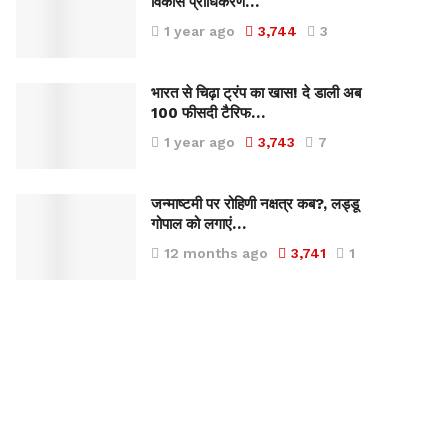
विकास प्राधिकरण…
1 year ago
3,744
3
भारत से चिढ़ा ट्रंप का खास! दे डाली अब
100 फीसदी टैरिफ…
1 year ago
3,743
7
जन्माष्टमी पर रोहिणी नक्षत्र कब?, लड्डू
गोपाल को लगाएं…
12 months ago
3,741
1