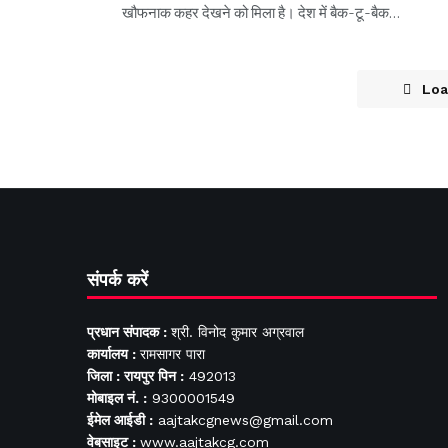
खौफनाक कहर देखने को मिला है। देश में बैक-टू-बैक…
Loa
संपर्क करें
प्रधान संपादक :
श्री. विनोद कुमार अग्रवाल
कार्यालय :
रामसागर पारा
जिला : रायपुर पिन :
492013
मोबाइल नं. :
9300001549
ईमेल आईडी :
aajtakcgnews@gmail.com
वेबसाइट :
www.aajtakcg.com