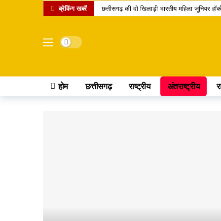
ब्रेकिंग खबरें
छत्तीसगढ़ की दो खिलाड़ी भारतीय महिला जूनियर हॉकी ट
मार्केट में नया IPO, एंकर निवेशकों ने लगाए 743.6
UPI पेमेंट पर लगेगा चार्ज? लोकसभा में पास विधेयक
Dark mode
अतीक अहमद का एक और चिराग बुझा, छोटे बेटे की म
कामिका एकादशी पर दुर्लभ शिववास योग, श्रीहरि और श
होम
छत्तीसगढ़
राष्ट्रीय
अंतराष्ट्रीय
र
चंद्र ग्रहण 2026: क्या रक्षाबंधन के दिन भारत में द
छत्तीसगढ़ में 10 टोल प्लाजा पर बढ़ी दरें, सफर के स
पं. रविशंकर विश्वविद्यालय में बी.वोक पाठ्यक्रम में प
आत्मानंद स्कूलों में शिक्षक भर्ती का बदला तरीका, अब 
पीएससी भर्ती घोटाला: पूर्व सचिव जीवन किशोर ध्रुव