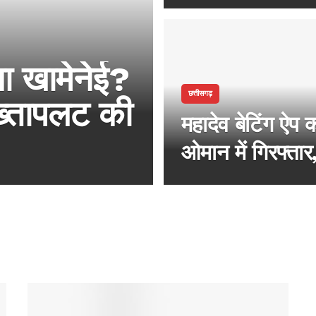
खरीदारों के लिए
तबा खामेनेई?
छत्तीसगढ़
तख्तापलट की
महादेव बेटिंग ऐप 
ओमान में गिरफ्तार,
प्रक्रिया