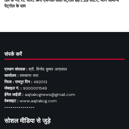
तेल के नए रेट जारी: बिना एथेनॉल वाला पेट्रोल ₹167.35 लीटर, जानें सामान्य
पेट्रोल के दाम
संपर्क करें
प्रधान संपादक :
श्री. विनोद कुमार अग्रवाल
कार्यालय :
रामसागर पारा
जिला : रायपुर पिन :
492013
मोबाइल नं. :
9300001549
ईमेल आईडी :
aajtakcgnews@gmail.com
वेबसाइट :
www.aajtakcg.com
---------------
सोशल मीडिया से जुड़े