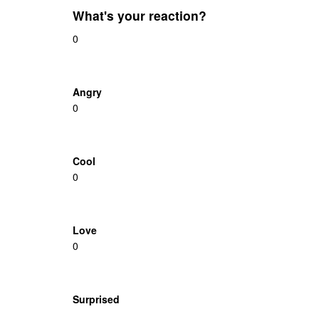
What's your reaction?
0
Angry
0
Cool
0
Love
0
Surprised