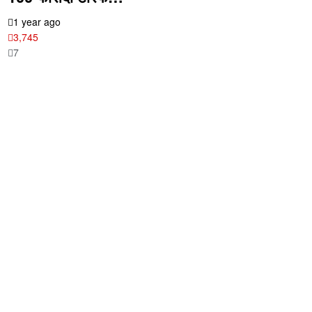
1 year ago
3,745
7