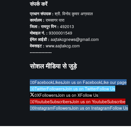
संपर्क करें
प्रधान संपादक :
श्री. विनोद कुमार अग्रवाल
कार्यालय :
रामसागर पारा
जिला : रायपुर पिन :
492013
मोबाइल नं. :
9300001549
ईमेल आईडी :
aajtakcgnews@gmail.com
वेबसाइट :
www.aajtakcg.com
---------------
सोशल मीडिया से जुड़े
0
Facebook
Likes
Join us on Facebook
Like our page
0
Twitter
Followers
Join us on Twitter
Follow Us
0
X
Followers
Join us on X
Follow Us
0
Youtube
Subscribers
Join us on Youtube
Subscribe
0
Instagram
Followers
Join us on Instagram
Follow Us