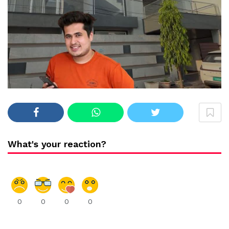
What's your reaction?
0
0
0
0