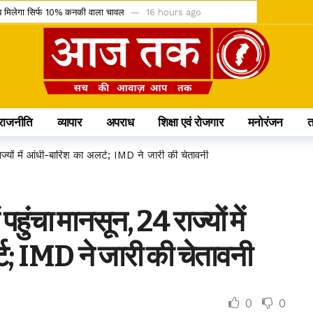
, अब मिलेगा सिर्फ 10% कनकी वाला चावल
16 hours ago
ेंडर को चुनौती देने वाली याचिका खारिज
16 hours ago
 IMD ने जारी किया ऑरेंज और येलो अलर्ट
16 hours ago
कासित; अनुशासन पर बोले डिप्टी CM अरुण साव
16 hours ago
िलो सिलेंडर और 4 घंटे डिलीवरी सेवा
16 hours ago
राजनीति
व्यापार
अपराध
शिक्षा एवं रोजगार
मनोरंजन
लेंडिंग को कैबिनेट की हरी झंडी
17 hours ago
टीम में, चीन में होने वाले एशिया कप में दिखाएंगी दम
21 hours ago
ाज्यों में आंधी-बारिश का अलर्ट; IMD ने जारी की चेतावनी
60 करोड़; आज से सब्सक्रिप्शन शुरू
21 hours ago
क के प्रमुख प्रावधान जानिए
22 hours ago
पहुंचा मानसून, 24 राज्यों में
मौत के बाद खत्म होने की कगार पर कुनबा
2 days ago
ट; IMD ने जारी की चेतावनी
0
0