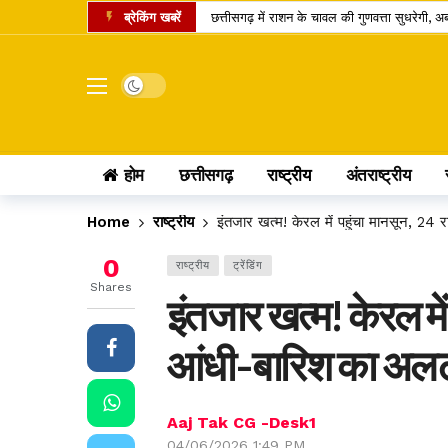
ब्रेकिंग खबरें
छत्तीसगढ़ में राशन के चावल की गुणवत्ता सुधरेगी
कोडार लिंक कैनाल प्रोजेक्ट पर कोर्ट का फैसला, ट
रायपुर समेत कई जिलों में तेज बारिश की संभावना,
Dark mode
डोंगरगढ़ BJP मंडल इकाई भंग, 5 कार्यकर्ता निष्
छत्तीसगढ़ में गैस उपभोक्ताओं को नई सौगात, 10 क
होम
छत्तीसगढ़
राष्ट्रीय
अंतराष्ट्रीय
केंद्र का बड़ा फैसला, CNG और PNG में बायोगैस ब्
छत्तीसगढ़ की दो खिलाड़ी भारतीय महिला जूनियर हॉकी 
Home
राष्ट्रीय
इंतजार खत्म! केरल में पहुंचा मानसून, 24 र
मार्केट में नया IPO, एंकर निवेशकों ने लगाए 743.
0
राष्ट्रीय
ट्रेंडिंग
UPI पेमेंट पर लगेगा चार्ज? लोकसभा में पास विधेय
Shares
इंतजार खत्म! केरल में 
अतीक अहमद का एक और चिराग बुझा, छोटे बेटे की 
आंधी-बारिश का अलर्
Aaj Tak CG -Desk1
04/06/2026 1:49 PM