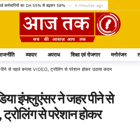
रिटायर्ड कर्मचारियों का DA 55% से बढ़कर 58%
4 minutes ago
य की मांग लेकर पहुंचा अदालत
9 minutes ago
न ATM से मिलेगा मुफ्त अनाज
12 minutes ago
ट्रिक बसों को मिली मंजूरी
17 minutes ago
्विक बाजारों में चमकेगी पहचान
1 hour ago
राजनीति
व्यापार
अपराध
शिक्षा एवं रोजगार
मनोरंजन
र 92 गांवों में फहरेगा तिरंगा
3 hours ago
, अब मिलेगा सिर्फ 10% कनकी वाला चावल
23 hours ago
र पीने से पहले बनाया VIDEO, ट्रोलिंग से परेशान होकर उठाया कदम
ेंडर को चुनौती देने वाली याचिका खारिज
23 hours ago
 IMD ने जारी किया ऑरेंज और येलो अलर्ट
23 hours ago
ा इंफ्लुएंसर ने जहर पीने से
कासित; अनुशासन पर बोले डिप्टी CM अरुण साव
23 hours ago
्रोलिंग से परेशान होकर