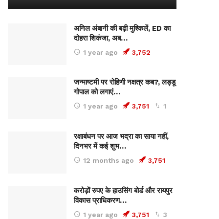
अनिल अंबानी की बढ़ी मुश्किलें, ED का
दोहरा शिकंजा, अब…
1 year ago
3,752
जन्माष्टमी पर रोहिणी नक्षत्र कब?, लड्डू
गोपाल को लगाएं…
1 year ago
3,751
1
रक्षाबंधन पर आज भद्रा का साया नहीं,
दिनभर में कई शुभ…
12 months ago
3,751
करोड़ों रुपए के हाउसिंग बोर्ड और रायपुर
विकास प्राधिकरण…
1 year ago
3,751
3