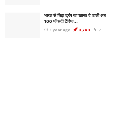
भारत से चिढ़ा ट्रंप का खास! दे डाली अब
100 फीसदी टैरिफ…
1 year ago
3,748
7