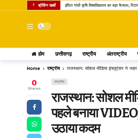
ब्रेकिंग खबरें
इंदिरा गांधी कृषि विश्वविद्यालय का बड़ा फैसला, 
सांवले रंग और नौकरी पर तानों से परेशान पति, न्या
छत्तीसगढ़ में राशन वितरण का नया मॉडल, अब ग्री
Dark mode
छत्तीसगढ़ के यात्रियों के लिए खुशखबरी, 240 इलेक्
छत्तीसगढ़ के कोसा को मिला प्रीमियम ब्रांड, अब वैश
होम
छत्तीसगढ़
राष्ट्रीय
अंतराष्ट्रीय
स्वतंत्रता दिवस पर बस्तर में ऐतिहासिक पहल, पहली बा
छत्तीसगढ़ में राशन के चावल की गुणवत्ता सुधरेगी
Home
राष्ट्रीय
राजस्थान: सोशल मीडिया इंफ्लुएंसर ने जह
कोडार लिंक कैनाल प्रोजेक्ट पर कोर्ट का फैसला, ट
0
राष्ट्रीय
रायपुर समेत कई जिलों में तेज बारिश की संभावना,
Shares
राजस्थान: सोशल मीडिय
डोंगरगढ़ BJP मंडल इकाई भंग, 5 कार्यकर्ता निष्
पहले बनाया VIDEO, ट
उठाया कदम