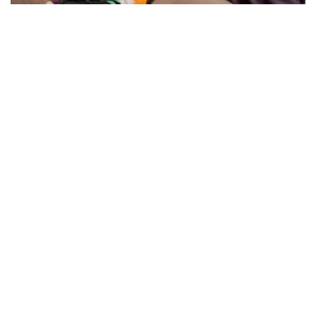
छत्तीसगढ़
छत्तीसगढ़ में राशन के चावल की गुणवत्ता सुधरेगी, अब मिलेगा सिर्फ 10% कनकी
वाला चावल