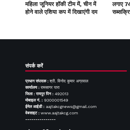
महिला जूनियर हॉकी टीम में, चीन में
लगाए 7
होने वाले एशिया कप में दिखाएंगी दम
सब्सक्रि
संपर्क करें
प्रधान संपादक :
श्री. विनोद कुमार अग्रवाल
कार्यालय :
रामसागर पारा
जिला : रायपुर पिन :
492013
मोबाइल नं. :
9300001549
ईमेल आईडी :
aajtakcgnews@gmail.com
वेबसाइट :
www.aajtakcg.com
---------------