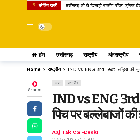
ब्रेकिंग खबरें
छत्तीसगढ़ की दो खिलाड़ी भारतीय महिला जूनियर हॉकी 
मार्केट में नया IPO, एंकर निवेशकों ने लगाए 743.
UPI पेमेंट पर लगेगा चार्ज? लोकसभा में पास विधेय
Dark mode
अतीक अहमद का एक और चिराग बुझा, छोटे बेटे की 
कामिका एकादशी पर दुर्लभ शिववास योग, श्रीहरि और 
होम
छत्तीसगढ़
राष्ट्रीय
अंतराष्ट्रीय
चंद्र ग्रहण 2026: क्या रक्षाबंधन के दिन भारत में
छत्तीसगढ़ में 10 टोल प्लाजा पर बढ़ी दरें, सफर के 
Home
राष्ट्रीय
IND vs ENG 3rd Test: लॉर्ड्स की चुनौतीपू
पं. रविशंकर विश्वविद्यालय में बी.वोक पाठ्यक्रम में 
0
खेल
राष्ट्रीय
आत्मानंद स्कूलों में शिक्षक भर्ती का बदला तरीका, अ
Shares
IND vs ENG 3rd Tes
पीएससी भर्ती घोटाला: पूर्व सचिव जीवन किशोर ध्रु
पिच पर बल्लेबाजों की 
Aaj Tak CG -Desk1
10/07/2025 7:50 AM