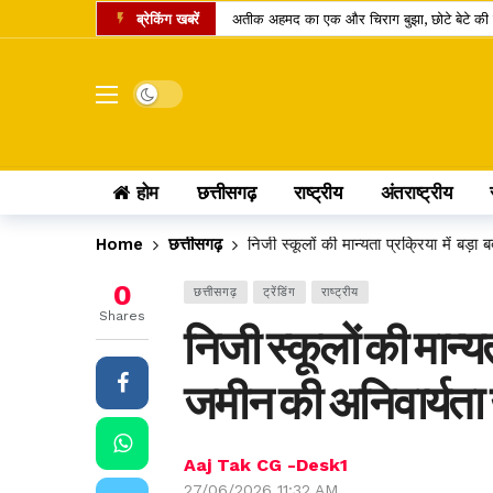
ब्रेकिंग खबरें
अतीक अहमद का एक और चिराग बुझा, छोटे बेटे की 
कामिका एकादशी पर दुर्लभ शिववास योग, श्रीहरि और 
चंद्र ग्रहण 2026: क्या रक्षाबंधन के दिन भारत में
Dark mode
छत्तीसगढ़ में 10 टोल प्लाजा पर बढ़ी दरें, सफर के 
पं. रविशंकर विश्वविद्यालय में बी.वोक पाठ्यक्रम में 
होम
छत्तीसगढ़
राष्ट्रीय
अंतराष्ट्रीय
आत्मानंद स्कूलों में शिक्षक भर्ती का बदला तरीका, अ
पीएससी भर्ती घोटाला: पूर्व सचिव जीवन किशोर ध्रु
Home
छत्तीसगढ़
निजी स्कूलों की मान्यता प्रक्रिया में बड़
लोरमी बिजली कार्यालय में 95.83 लाख के फर्जी स
0
छत्तीसगढ़
ट्रेंडिंग
राष्ट्रीय
होटल में गहने चोरी होने पर उपभोक्ता आयोग का बड
Shares
निजी स्कूलों की मान्यत
छत्तीसगढ़ में खाद्य सुरक्षा व्यवस्था पर सवाल: 14 द
जमीन की अनिवार्यता ख
Aaj Tak CG -Desk1
27/06/2026 11:32 AM