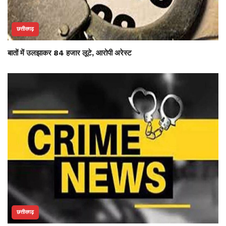
छत्तीसगढ़
बातों में उलझाकर 84 हजार लूटे, आरोपी अरेस्ट
छत्तीसगढ़