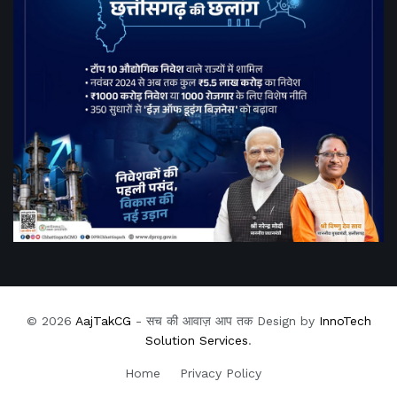
© 2026
AajTakCG
- सच की आवाज़ आप तक Design by
InnoTech
Solution Services
.
Home
Privacy Policy