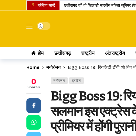
ब्रेकिंग खबरें
छत्तीसगढ़ की दो खिलाड़ी भारतीय महिला जूनियर हॉकी 
मार्केट में नया IPO, एंकर निवेशकों ने लगाए 743.
UPI पेमेंट पर लगेगा चार्ज? लोकसभा में पास विधेय
Dark mode
अतीक अहमद का एक और चिराग बुझा, छोटे बेटे की 
कामिका एकादशी पर दुर्लभ शिववास योग, श्रीहरि और 
होम
छत्तीसगढ़
राष्ट्रीय
अंतराष्ट्रीय
चंद्र ग्रहण 2026: क्या रक्षाबंधन के दिन भारत में
छत्तीसगढ़ में 10 टोल प्लाजा पर बढ़ी दरें, सफर के 
Home
मनोरंजन
Bigg Boss 19: रियलिटी टीवी शो बिग बॉस; स
पं. रविशंकर विश्वविद्यालय में बी.वोक पाठ्यक्रम में 
0
मनोरंजन
ट्रेंडिंग
आत्मानंद स्कूलों में शिक्षक भर्ती का बदला तरीका, अ
Shares
Bigg Boss 19: रियल
पीएससी भर्ती घोटाला: पूर्व सचिव जीवन किशोर ध्रु
सलमान इस एक्ट्रेस के
प्रीमियर में होंगी पुरान