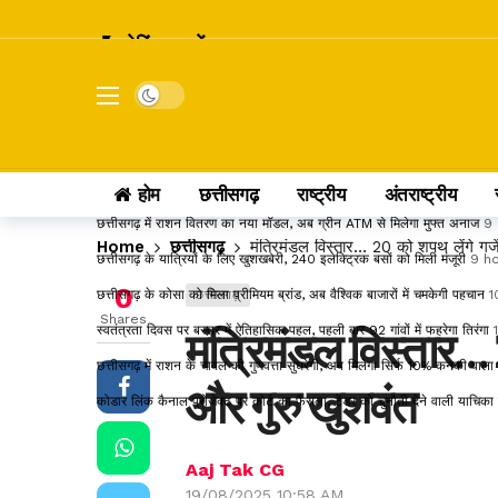
ब्रेकिंग खबरें
छत्तीसगढ़ में 24 IFS अधिकारियों का तबादला, रायपुर से बस्तर तक बदले DFO और
Dark mode
शनि गोचर 2027: मेष राशि में प्रवेश करते ही बदलेगा इन राशियों का भाग्य, जानें कि
इंदिरा गांधी कृषि विश्वविद्यालय का बड़ा फैसला, रिटायर्ड कर्मचारियों का DA 55% 
सांवले रंग और नौकरी पर तानों से परेशान पति, न्याय की मांग लेकर पहुंचा अदालत
9
होम
छत्तीसगढ़
राष्ट्रीय
अंतराष्ट्रीय
छत्तीसगढ़ में राशन वितरण का नया मॉडल, अब ग्रीन ATM से मिलेगा मुफ्त अनाज
9 
Home
छत्तीसगढ़
मंत्रिमंडल विस्तार… 20 को शपथ लेंगे गजे
छत्तीसगढ़ के यात्रियों के लिए खुशखबरी, 240 इलेक्ट्रिक बसों को मिली मंजूरी
9 h
0
छत्तीसगढ़ के कोसा को मिला प्रीमियम ब्रांड, अब वैश्विक बाजारों में चमकेगी पहचान
1
छत्तीसगढ़
Shares
स्वतंत्रता दिवस पर बस्तर में ऐतिहासिक पहल, पहली बार 92 गांवों में फहरेगा तिरंगा
मंत्रिमंडल विस्तार… 
छत्तीसगढ़ में राशन के चावल की गुणवत्ता सुधरेगी, अब मिलेगा सिर्फ 10% कनकी वाल
और गुरु खुशवंत
कोडार लिंक कैनाल प्रोजेक्ट पर कोर्ट का फैसला, टेंडर को चुनौती देने वाली याचिक
Aaj Tak CG
19/08/2025 10:58 AM