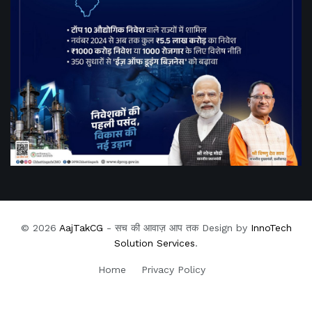
© 2026
AajTakCG
- सच की आवाज़ आप तक Design by
InnoTech
Solution Services
.
Home
Privacy Policy