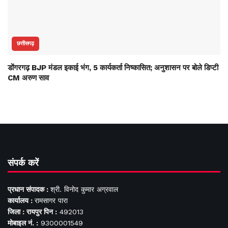
छत्तीसगढ़
डोंगरगढ़ BJP मंडल इकाई भंग, 5 कार्यकर्ता निष्कासित; अनुशासन पर बोले डिप्टी
CM अरुण साव
संपर्क करें
प्रधान संपादक :
श्री. विनोद कुमार अग्रवाल
कार्यालय :
रामसागर पारा
जिला : रायपुर पिन :
492013
मोबाइल नं. :
9300001549