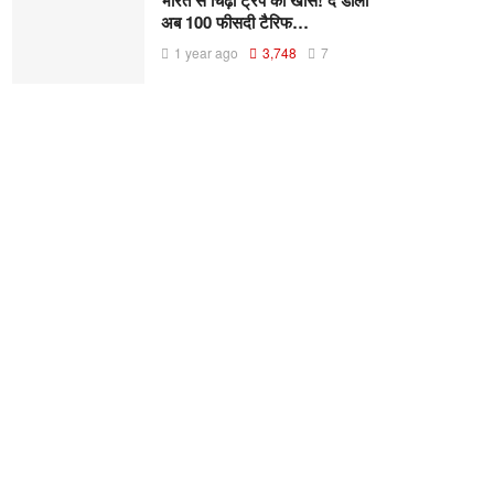
भारत से चिढ़ा ट्रंप का खास! दे डाली
अब 100 फीसदी टैरिफ…
1 year ago
3,748
7