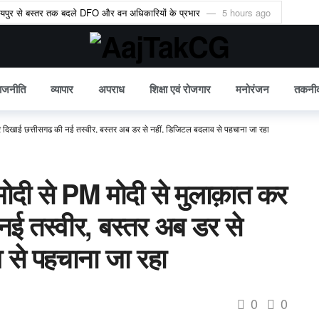
रायपुर से बस्तर तक बदले DFO और वन अधिकारियों के प्रभार
5 hours ago
गा इन राशियों का भाग्य, जानें किस पर रहेगी साढ़ेसाती
5 hours ago
, रिटायर्ड कर्मचारियों का DA 55% से बढ़कर 58%
6 hours ago
याय की मांग लेकर पहुंचा अदालत
6 hours ago
ाजनीति
व्यापार
अपराध
शिक्षा एवं रोजगार
मनोरंजन
तकनी
रीन ATM से मिलेगा मुफ्त अनाज
6 hours ago
क्ट्रिक बसों को मिली मंजूरी
6 hours ago
कर दिखाई छत्तीसगढ़ की नई तस्वीर, बस्तर अब डर से नहीं, डिजिटल बदलाव से पहचाना जा रहा
ैश्विक बाजारों में चमकेगी पहचान
7 hours ago
 बार 92 गांवों में फहरेगा तिरंगा
9 hours ago
 मोदी से PM मोदी से मुलाक़ात कर
गी, अब मिलेगा सिर्फ 10% कनकी वाला चावल
1 day ago
नई तस्वीर, बस्तर अब डर से
 टेंडर को चुनौती देने वाली याचिका खारिज
1 day ago
व से पहचाना जा रहा
0
0