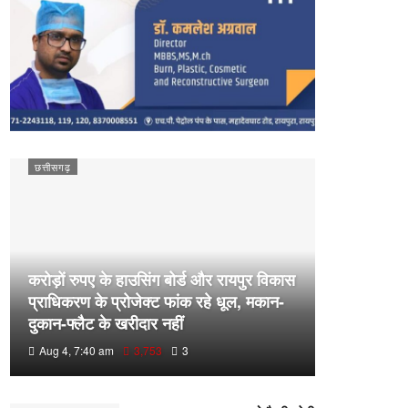
छत्तीसगढ़
करोड़ों रुपए के हाउसिंग बोर्ड और रायपुर विकास
प्राधिकरण के प्रोजेक्ट फांक रहे धूल, मकान-
दुकान-फ्लैट के खरीदार नहीं
Aug 4, 7:40 am
3,753
3