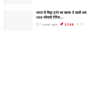
भारत से चिढ़ा ट्रंप का खास! दे डाली अब
100 फीसदी टैरिफ…
1 year ago
3,748
7