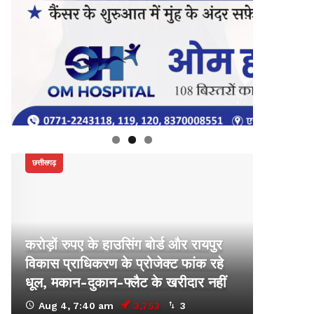
छत्तीसगढ़
करोड़ों रुपए के हाउसिंग बोर्ड और रायपुर
विकास प्राधिकरण के प्रोजेक्ट फांक रहे
धूल, मकान-दुकान-फ्लैट के खरीदार नहीं
Aug 4, 7:40 am
3,753
3