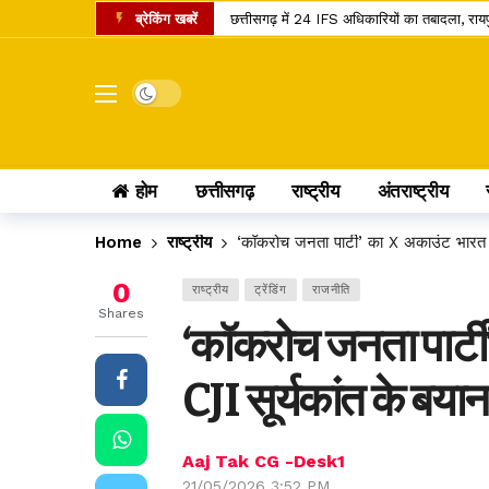
ब्रेकिंग खबरें
छत्तीसगढ़ में 24 IFS अधिकारियों का तबादला, रा
शनि गोचर 2027: मेष राशि में प्रवेश करते ही बदलेगा
इंदिरा गांधी कृषि विश्वविद्यालय का बड़ा फैसला, 
Dark mode
सांवले रंग और नौकरी पर तानों से परेशान पति, न्या
छत्तीसगढ़ में राशन वितरण का नया मॉडल, अब ग्री
होम
छत्तीसगढ़
राष्ट्रीय
अंतराष्ट्रीय
छत्तीसगढ़ के यात्रियों के लिए खुशखबरी, 240 इलेक्
छत्तीसगढ़ के कोसा को मिला प्रीमियम ब्रांड, अब वैश
Home
राष्ट्रीय
‘कॉकरोच जनता पार्टी’ का X अकाउंट भारत में
स्वतंत्रता दिवस पर बस्तर में ऐतिहासिक पहल, पहली बा
0
राष्ट्रीय
ट्रेंडिंग
राजनीति
छत्तीसगढ़ में राशन के चावल की गुणवत्ता सुधरेगी
Shares
‘कॉकरोच जनता पार्टी’
कोडार लिंक कैनाल प्रोजेक्ट पर कोर्ट का फैसला, ट
CJI सूर्यकांत के बयान
Aaj Tak CG -Desk1
21/05/2026 3:52 PM