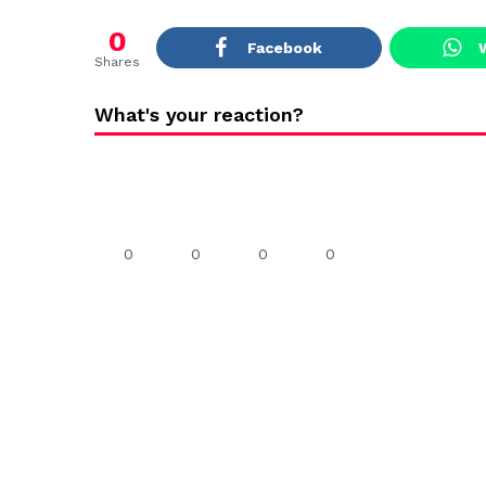
0
Facebook
Shares
What's your reaction?
0
0
0
0