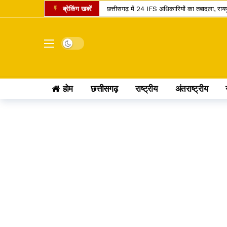
ब्रेकिंग खबरें
छत्तीसगढ़ में 24 IFS अधिकारियों का तबादला, रा
शनि गोचर 2027: मेष राशि में प्रवेश करते ही बदलेगा
इंदिरा गांधी कृषि विश्वविद्यालय का बड़ा फैसला, 
Dark mode
सांवले रंग और नौकरी पर तानों से परेशान पति, न्या
छत्तीसगढ़ में राशन वितरण का नया मॉडल, अब ग्री
होम
छत्तीसगढ़
राष्ट्रीय
अंतराष्ट्रीय
छत्तीसगढ़ के यात्रियों के लिए खुशखबरी, 240 इलेक्
छत्तीसगढ़ के कोसा को मिला प्रीमियम ब्रांड, अब वैश
स्वतंत्रता दिवस पर बस्तर में ऐतिहासिक पहल, पहली बा
छत्तीसगढ़ में राशन के चावल की गुणवत्ता सुधरेगी
कोडार लिंक कैनाल प्रोजेक्ट पर कोर्ट का फैसला, ट