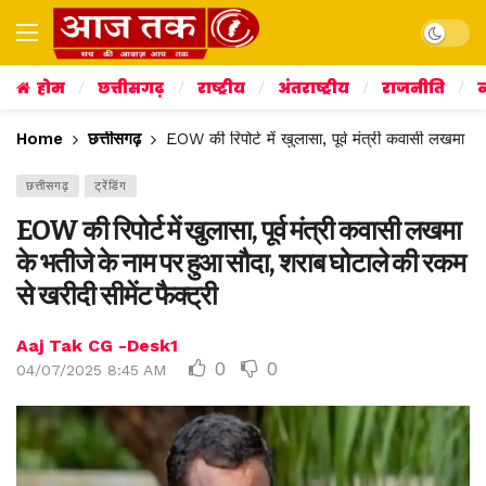
Dark mo
होम
छत्तीसगढ़
राष्ट्रीय
अंतराष्ट्रीय
राजनीति
व
Home
छत्तीसगढ़
EOW की रिपोर्ट में खुलासा, पूर्व मंत्री कवासी लखमा क
छत्तीसगढ़
ट्रेंडिंग
EOW की रिपोर्ट में खुलासा, पूर्व मंत्री कवासी लखमा
के भतीजे के नाम पर हुआ सौदा, शराब घोटाले की रकम
से खरीदी सीमेंट फैक्ट्री
Aaj Tak CG -Desk1
0
0
04/07/2025 8:45 AM