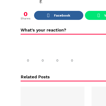
है.
0
Facebook
Shares
What's your reaction?
0
0
0
0
Related Posts