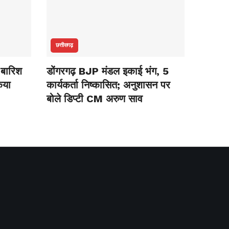
छत्तीसगढ़
 बारिश
डोंगरगढ़ BJP मंडल इकाई भंग, 5
िया
कार्यकर्ता निष्कासित; अनुशासन पर
बोले डिप्टी CM अरुण साव