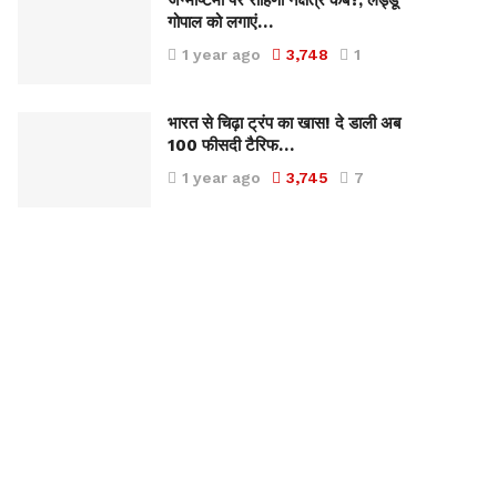
जन्माष्टमी पर रोहिणी नक्षत्र कब?, लड्डू
गोपाल को लगाएं…
1 year ago
3,748
1
भारत से चिढ़ा ट्रंप का खास! दे डाली अब
100 फीसदी टैरिफ…
1 year ago
3,745
7