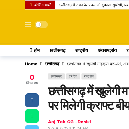
ब्रेकिंग खबरें
छत्तीसगढ़ में राशन के चावल की गुणवत्ता सुधरेगी,
कोडार लिंक कैनाल प्रोजेक्ट पर कोर्ट का फैसला, टे
रायपुर समेत कई जिलों में तेज बारिश की संभावना, 
Dark mode
डोंगरगढ़ BJP मंडल इकाई भंग, 5 कार्यकर्ता निष्क
छत्तीसगढ़ में गैस उपभोक्ताओं को नई सौगात, 10 कि
होम
छत्तीसगढ़
राष्ट्रीय
अंतराष्ट्रीय
र
केंद्र का बड़ा फैसला, CNG और PNG में बायोगैस ब्ल
छत्तीसगढ़ की दो खिलाड़ी भारतीय महिला जूनियर हॉकी ट
Home
छत्तीसगढ़
छत्तीसगढ़ में खुलेगी माइक्रो ब्रुअरी, अब
मार्केट में नया IPO, एंकर निवेशकों ने लगाए 743.6
0
छत्तीसगढ़
ट्रेंडिंग
राष्ट्रीय
UPI पेमेंट पर लगेगा चार्ज? लोकसभा में पास विधेयक
Shares
छत्तीसगढ़ में खुलेगी म
अतीक अहमद का एक और चिराग बुझा, छोटे बेटे की म
पर मिलेगी क्राफ्ट बी
Aaj Tak CG -Desk1
27/06/2026 11:24 AM