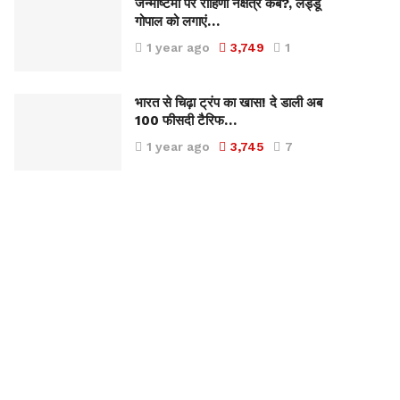
जन्माष्टमी पर रोहिणी नक्षत्र कब?, लड्डू
गोपाल को लगाएं…
1 year ago
3,749
1
भारत से चिढ़ा ट्रंप का खास! दे डाली अब
100 फीसदी टैरिफ…
1 year ago
3,745
7