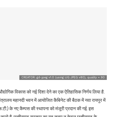
CREATOR: gd-jpeg v1.0 (using IJG JPEG v80), quality = 90
 औद्योगिक विकास को नई दिशा देने का एक ऐतिहासिक निर्णय लिया है.
ज मंत्रालय महानदी भवन में आयोजित कैबिनेट की बैठक में नवा रायपुर में
फ.टी.) के नए कैम्पस की स्थापना को मंजूरी प्रदान की गई. इस
ुपये है. छत्तीसगढ़ सरकार का यह कदम न केवल छत्तीसगढ़ के