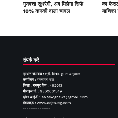
गुणवत्ता सुधरेगी, अब मिलेगा सिर्फ
का फैसला
10% कनकी वाला चावल
याचिका
संपर्क करें
प्रधान संपादक :
श्री. विनोद कुमार अग्रवाल
कार्यालय :
रामसागर पारा
जिला : रायपुर पिन :
492013
मोबाइल नं. :
9300001549
ईमेल आईडी :
aajtakcgnews@gmail.com
वेबसाइट :
www.aajtakcg.com
---------------