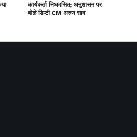
िया
कार्यकर्ता निष्कासित; अनुशासन पर
बोले डिप्टी CM अरुण साव