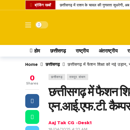
ब्रेकिंग खबरें
छत्तीसगढ़ में राशन के चावल की गुणवत्ता सुधरेगी,
कोडार लिंक कैनाल प्रोजेक्ट पर कोर्ट का फैसला, टे
रायपुर समेत कई जिलों में तेज बारिश की संभावना, 
Dark mode
डोंगरगढ़ BJP मंडल इकाई भंग, 5 कार्यकर्ता निष्क
छत्तीसगढ़ में गैस उपभोक्ताओं को नई सौगात, 10 कि
होम
छत्तीसगढ़
राष्ट्रीय
अंतराष्ट्रीय
र
केंद्र का बड़ा फैसला, CNG और PNG में बायोगैस ब्ल
छत्तीसगढ़ की दो खिलाड़ी भारतीय महिला जूनियर हॉकी ट
Home
छत्तीसगढ़
छत्तीसगढ़ में फैशन शिक्षा को नई उड़ान,
मार्केट में नया IPO, एंकर निवेशकों ने लगाए 743.6
0
छत्तीसगढ़
रायपुर संभाग
UPI पेमेंट पर लगेगा चार्ज? लोकसभा में पास विधेयक
Shares
छत्तीसगढ़ में फैशन शिक
अतीक अहमद का एक और चिराग बुझा, छोटे बेटे की म
एन.आई.एफ.टी. कैम्पस
Aaj Tak CG -Desk1
18/04/2025 4:32 AM