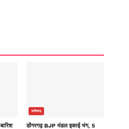
छत्तीसगढ़
 बारिश
डोंगरगढ़ BJP मंडल इकाई भंग, 5