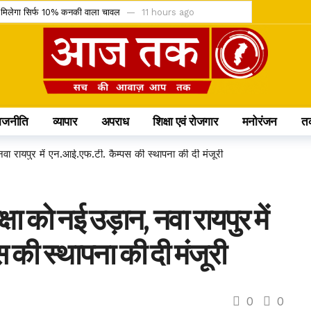
 अब मिलेगा सिर्फ 10% कनकी वाला चावल
11 hours ago
ंडर को चुनौती देने वाली याचिका खारिज
11 hours ago
IMD ने जारी किया ऑरेंज और येलो अलर्ट
12 hours ago
ासित; अनुशासन पर बोले डिप्टी CM अरुण साव
12 hours ago
लो सिलेंडर और 4 घंटे डिलीवरी सेवा
12 hours ago
ाजनीति
व्यापार
अपराध
शिक्षा एवं रोजगार
मनोरंजन
त
ेंडिंग को कैबिनेट की हरी झंडी
12 hours ago
ीम में, चीन में होने वाले एशिया कप में दिखाएंगी दम
17 hours ago
 नवा रायपुर में एन.आई.एफ.टी. कैम्पस की स्थापना की दी मंजूरी
0 करोड़; आज से सब्सक्रिप्शन शुरू
17 hours ago
 के प्रमुख प्रावधान जानिए
17 hours ago
्षा को नई उड़ान, नवा रायपुर में
ौत के बाद खत्म होने की कगार पर कुनबा
2 days ago
 की स्थापना की दी मंजूरी
0
0