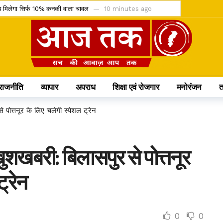
, अब मिलेगा सिर्फ 10% कनकी वाला चावल
10 minutes ago
ेंडर को चुनौती देने वाली याचिका खारिज
14 minutes ago
 IMD ने जारी किया ऑरेंज और येलो अलर्ट
22 minutes ago
कासित; अनुशासन पर बोले डिप्टी CM अरुण साव
27 minutes ago
िलो सिलेंडर और 4 घंटे डिलीवरी सेवा
32 minutes ago
राजनीति
व्यापार
अपराध
शिक्षा एवं रोजगार
मनोरंजन
लेंडिंग को कैबिनेट की हरी झंडी
1 hour ago
टीम में, चीन में होने वाले एशिया कप में दिखाएंगी दम
6 hours ago
े पोत्तनूर के लिए चलेगी स्पेशल ट्रेन
60 करोड़; आज से सब्सक्रिप्शन शुरू
6 hours ago
क के प्रमुख प्रावधान जानिए
6 hours ago
खुशखबरी: बिलासपुर से पोत्तनूर
मौत के बाद खत्म होने की कगार पर कुनबा
1 day ago
ट्रेन
0
0