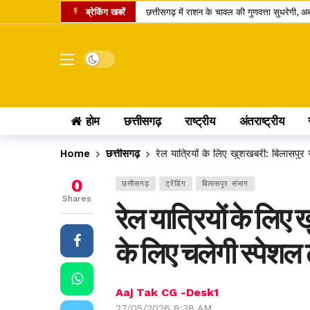
ब्रेकिंग खबरें
छत्तीसगढ़ में राशन के चावल की गुणवत्ता सुधरेगी
कोडार लिंक कैनाल प्रोजेक्ट पर कोर्ट का फैसला, ट
रायपुर समेत कई जिलों में तेज बारिश की संभावना,
Dark mode
डोंगरगढ़ BJP मंडल इकाई भंग, 5 कार्यकर्ता निष्
छत्तीसगढ़ में गैस उपभोक्ताओं को नई सौगात, 10 क
होम
छत्तीसगढ़
राष्ट्रीय
अंतराष्ट्रीय
केंद्र का बड़ा फैसला, CNG और PNG में बायोगैस ब्
छत्तीसगढ़ की दो खिलाड़ी भारतीय महिला जूनियर हॉकी 
Home
छत्तीसगढ़
रेल यात्रियों के लिए खुशखबरी: बिलासपुर स
मार्केट में नया IPO, एंकर निवेशकों ने लगाए 743.
0
छत्तीसगढ़
ट्रेंडिंग
बिलासपुर संभाग
UPI पेमेंट पर लगेगा चार्ज? लोकसभा में पास विधेय
Shares
रेल यात्रियों के लिए 
अतीक अहमद का एक और चिराग बुझा, छोटे बेटे की 
के लिए चलेगी स्पेशल 
Aaj Tak CG -Desk1
27/05/2026 8:38 AM