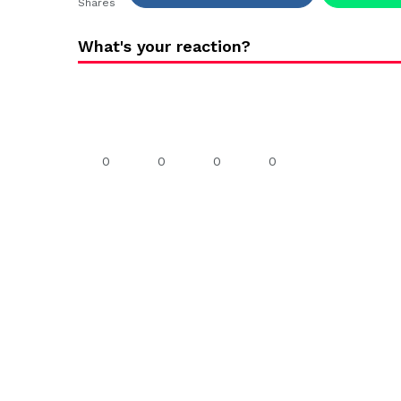
Shares
What's your reaction?
0
0
0
0