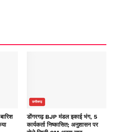
छत्तीसगढ़
 बारिश
डोंगरगढ़ BJP मंडल इकाई भंग, 5
िया
कार्यकर्ता निष्कासित; अनुशासन पर