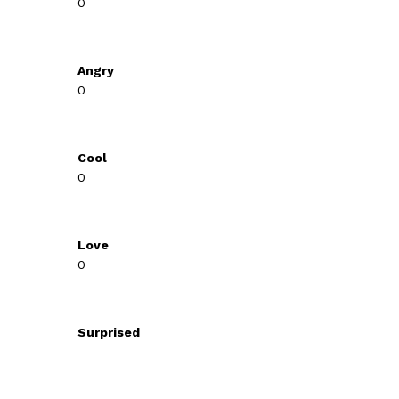
0
Angry
0
Cool
0
Love
0
Surprised