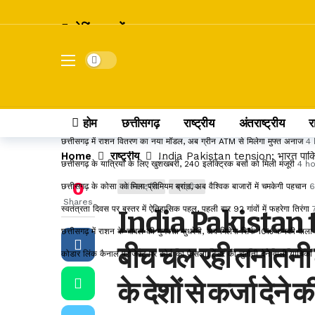
ब्रेकिंग खबरें
छत्तीसगढ़ में 24 IFS अधिकारियों का तबादला, रायपुर से बस्तर तक बदले DFO और
Dark mode
शनि गोचर 2027: मेष राशि में प्रवेश करते ही बदलेगा इन राशियों का भाग्य, जानें कि
इंदिरा गांधी कृषि विश्वविद्यालय का बड़ा फैसला, रिटायर्ड कर्मचारियों का DA 55% 
सांवले रंग और नौकरी पर तानों से परेशान पति, न्याय की मांग लेकर पहुंचा अदालत
4
होम
छत्तीसगढ़
राष्ट्रीय
अंतराष्ट्रीय
र
छत्तीसगढ़ में राशन वितरण का नया मॉडल, अब ग्रीन ATM से मिलेगा मुफ्त अनाज
4 
Home
राष्ट्रीय
India Pakistan tension: भारत पाकिस्ता
छत्तीसगढ़ के यात्रियों के लिए खुशखबरी, 240 इलेक्ट्रिक बसों को मिली मंजूरी
4 h
0
छत्तीसगढ़ के कोसा को मिला प्रीमियम ब्रांड, अब वैश्विक बाजारों में चमकेगी पहचान
6
अंतराष्ट्रीय
राष्ट्रीय
Shares
स्वतंत्रता दिवस पर बस्तर में ऐतिहासिक पहल, पहली बार 92 गांवों में फहरेगा तिरंगा
India Pakistan te
छत्तीसगढ़ में राशन के चावल की गुणवत्ता सुधरेगी, अब मिलेगा सिर्फ 10% कनकी वाल
बीच चल रही तनातनी क
कोडार लिंक कैनाल प्रोजेक्ट पर कोर्ट का फैसला, टेंडर को चुनौती देने वाली याचिक
के देशों से कर्जा देने 