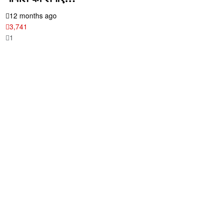
12 months ago
3,741
1