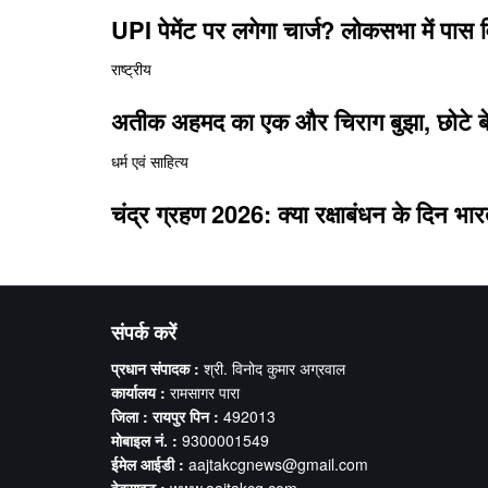
UPI पेमेंट पर लगेगा चार्ज? लोकसभा में पास 
राष्ट्रीय
अतीक अहमद का एक और चिराग बुझा, छोटे बेट
धर्म एवं साहित्य
चंद्र ग्रहण 2026: क्या रक्षाबंधन के दिन भार
संपर्क करें
प्रधान संपादक :
श्री. विनोद कुमार अग्रवाल
कार्यालय :
रामसागर पारा
जिला : रायपुर पिन :
492013
मोबाइल नं. :
9300001549
ईमेल आईडी :
aajtakcgnews@gmail.com
वेबसाइट :
www.aajtakcg.com