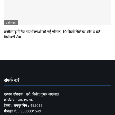
छत्तीसगढ़
छत्तीसगढ़ में गैस उपभोक्ताओं को नई सौगात, 10 किलो सिलेंडर और 4 घंटे
डिलीवरी सेवा
संपर्क करें
प्रधान संपादक :
श्री. विनोद कुमार अग्रवाल
कार्यालय :
रामसागर पारा
जिला : रायपुर पिन :
492013
मोबाइल नं. :
9300001549