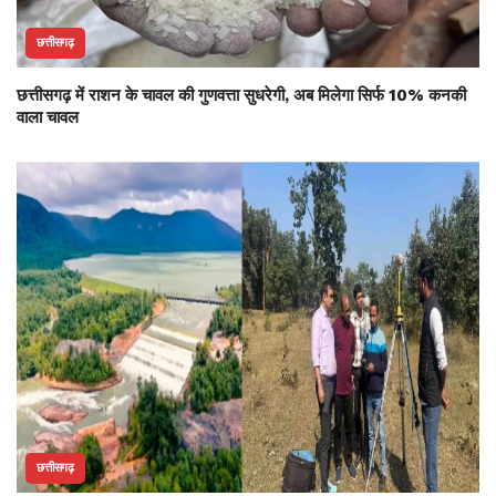
छत्तीसगढ़
छत्तीसगढ़ में राशन के चावल की गुणवत्ता सुधरेगी, अब मिलेगा सिर्फ 10% कनकी
वाला चावल
छत्तीसगढ़