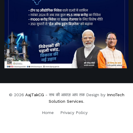
© 2026
AajTakCG
- सच की आवाज़ आप तक Design by
InnoTech
Solution Services
.
Home
Privacy Policy