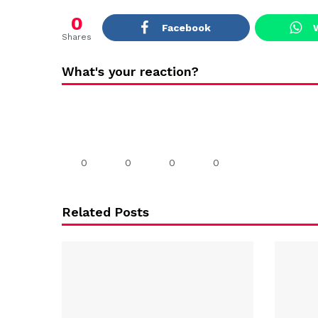
0
Facebook
Shares
What's your reaction?
0
0
0
0
Related Posts