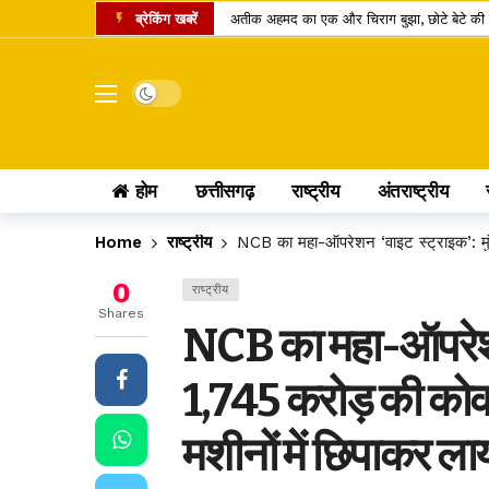
ब्रेकिंग खबरें
अतीक अहमद का एक और चिराग बुझा, छोटे बेटे की 
कामिका एकादशी पर दुर्लभ शिववास योग, श्रीहरि और 
चंद्र ग्रहण 2026: क्या रक्षाबंधन के दिन भारत में
Dark mode
छत्तीसगढ़ में 10 टोल प्लाजा पर बढ़ी दरें, सफर के 
पं. रविशंकर विश्वविद्यालय में बी.वोक पाठ्यक्रम में 
होम
छत्तीसगढ़
राष्ट्रीय
अंतराष्ट्रीय
आत्मानंद स्कूलों में शिक्षक भर्ती का बदला तरीका, अ
पीएससी भर्ती घोटाला: पूर्व सचिव जीवन किशोर ध्रु
Home
राष्ट्रीय
NCB का महा-ऑपरेशन ‘वाइट स्ट्राइक’: मुं
लोरमी बिजली कार्यालय में 95.83 लाख के फर्जी स
0
राष्ट्रीय
होटल में गहने चोरी होने पर उपभोक्ता आयोग का बड
Shares
NCB का महा-ऑपरेशन ‘
छत्तीसगढ़ में खाद्य सुरक्षा व्यवस्था पर सवाल: 14 द
1,745 करोड़ की कोक
मशीनों में छिपाकर ला