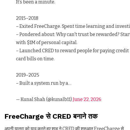
It’s been a minute.
2015–2018
– Exited FreeCharge. Spent time learning and invest
– Pondered about: Why can't trust be rewarded? Star
with $1M of personal capital.
– Launched CRED to reward people for paying credit
card bills on time.
2019–2025
– Built a system run by a…
— Kunal Shah (@kunalb11)
June 22, 2026
FreeCharge से CRED बनाने तक
अपनी यात्रा को याद करते हुए शाह ने CRED की शुरुआत FreeCharge से