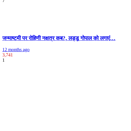
7
जन्माष्टमी पर रोहिणी नक्षत्र कब?, लड्डू गोपाल को लगाएं…
12 months ago
3,741
1