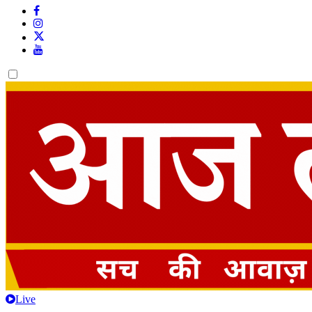
Dark
mode
Live