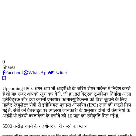
0
Shares
Facebook
WhatsApp
Twitter
Upcoming IPO: अगर आप भी आईपीओ के जर‍िये शेयर मार्केट में न‍िवेश करते
हैं तो यह खबर आपको खुश कर देगी. जी हां, इलेक्ट्रिक टू-व्‍हीलर न‍िर्माता ओला
इलेक्ट्रिक और दवा कंपनी एमक्योर फार्मास्युटिकल्स को वित्त जुटाने के लिए
मार्केट रेग्‍युलेटर सेबी से इनीश‍ियल प्राइस ऑफर‍िंग (IPO) लाने की मंजूरी मिल
गई है. सेबी की वेबसाइट पर उपलब्ध जानकारी के अनुसार दोनों ही कंपनियों के
आईपीओ संबंधी दस्तावेजों के मसौदे को 10 जून को स्‍वीकृत‍ि मिल गई है.
5500 करोड़ रुपये के नए शेयर जारी करने का प्‍लान