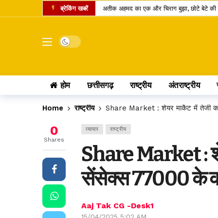
ब्रेकिंग खबरें
अतीक अहमद का एक और चिराग बुझा, छोटे बेटे की 
कामिका एकादशी पर दुर्लभ शिववास योग, श्रीहरि और 
चंद्र ग्रहण 2026: क्या रक्षाबंधन के दिन भारत में
Dark mode
छत्तीसगढ़ में 10 टोल प्लाजा पर बढ़ी दरें, सफर के 
पं. रविशंकर विश्वविद्यालय में बी.वोक पाठ्यक्रम में 
होम
छत्तीसगढ़
राष्ट्रीय
अंतराष्ट्रीय
आत्मानंद स्कूलों में शिक्षक भर्ती का बदला तरीका, अ
पीएससी भर्ती घोटाला: पूर्व सचिव जीवन किशोर ध्रु
Home
राष्ट्रीय
Share Market : शेयर मार्केट में तेजी का
लोरमी बिजली कार्यालय में 95.83 लाख के फर्जी स
0
व्यापार
राष्ट्रीय
होटल में गहने चोरी होने पर उपभोक्ता आयोग का बड
Shares
Share Market : शेयर
छत्तीसगढ़ में खाद्य सुरक्षा व्यवस्था पर सवाल: 14 द
सेंसेक्स 77000 के कर
Aaj Tak CG -Desk1
15/04/2025 5:02 AM