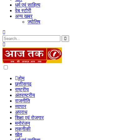
धर्म एवं साहित्य
वेब स्टोरी
अन्य खबर
ज्योतिष
Dark
mode
होम
छत्तीसगढ़
राष्ट्रीय
अंतराष्ट्रीय
राजनीति
व्यापार
अपराध
शिक्षा एवं रोजगार
मनोरंजन
तकनीकी
खेल