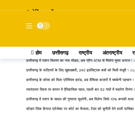
ब्रेकिंग खबरें
छत्तीसगढ़ में 24 IFS अधिकारियों का तबादला, रायपुर से बस्तर तक बदले DFO और
Dark mode
शनि गोचर 2027: मेष राशि में प्रवेश करते ही बदलेगा इन राशियों का भाग्य, जानें कि
इंदिरा गांधी कृषि विश्वविद्यालय का बड़ा फैसला, रिटायर्ड कर्मचारियों का DA 55% 
सांवले रंग और नौकरी पर तानों से परेशान पति, न्याय की मांग लेकर पहुंचा अदालत
1
होम
छत्तीसगढ़
राष्ट्रीय
अंतराष्ट्रीय
र
छत्तीसगढ़ में राशन वितरण का नया मॉडल, अब ग्रीन ATM से मिलेगा मुफ्त अनाज
1 
छत्तीसगढ़ के यात्रियों के लिए खुशखबरी, 240 इलेक्ट्रिक बसों को मिली मंजूरी
1 da
छत्तीसगढ़ के कोसा को मिला प्रीमियम ब्रांड, अब वैश्विक बाजारों में चमकेगी पहचान
1
स्वतंत्रता दिवस पर बस्तर में ऐतिहासिक पहल, पहली बार 92 गांवों में फहरेगा तिरंगा
छत्तीसगढ़ में राशन के चावल की गुणवत्ता सुधरेगी, अब मिलेगा सिर्फ 10% कनकी वाल
कोडार लिंक कैनाल प्रोजेक्ट पर कोर्ट का फैसला, टेंडर को चुनौती देने वाली याचिक