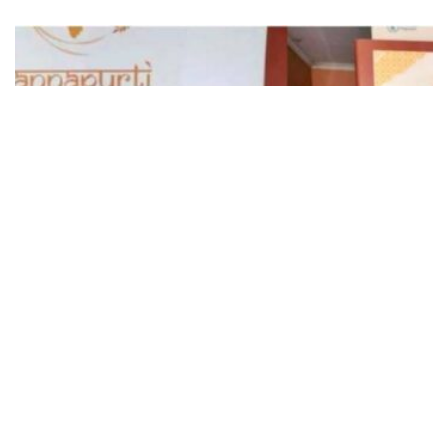
छत्तीसगढ़
छत्तीसगढ़ में राशन वितरण का नया मॉडल, अब ग्रीन ATM से मिलेगा मुफ्त अनाज