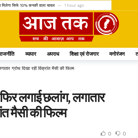
, अब मिलेगा सिर्फ 10% कनकी वाला चावल
1 hour ago
ेंडर को चुनौती देने वाली याचिका खारिज
1 hour ago
 IMD ने जारी किया ऑरेंज और येलो अलर्ट
1 hour ago
कासित; अनुशासन पर बोले डिप्टी CM अरुण साव
2 hours ago
िलो सिलेंडर और 4 घंटे डिलीवरी सेवा
2 hours ago
राजनीति
व्यापार
अपराध
शिक्षा एवं रोजगार
मनोरंजन
लेंडिंग को कैबिनेट की हरी झंडी
2 hours ago
टीम में, चीन में होने वाले एशिया कप में दिखाएंगी दम
7 hours ago
गातार ग्रोथ दिखा रही विक्रांत मैसी की फिल्म
60 करोड़; आज से सब्सक्रिप्शन शुरू
7 hours ago
क के प्रमुख प्रावधान जानिए
7 hours ago
ने फिर लगाई छलांग, लगातार
मौत के बाद खत्म होने की कगार पर कुनबा
1 day ago
ांत मैसी की फिल्म
0
0