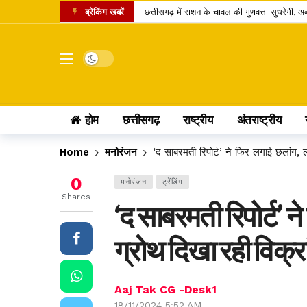
ब्रेकिंग खबरें
छत्तीसगढ़ में राशन के चावल की गुणवत्ता सुधरेगी
कोडार लिंक कैनाल प्रोजेक्ट पर कोर्ट का फैसला, ट
रायपुर समेत कई जिलों में तेज बारिश की संभावना,
Dark mode
डोंगरगढ़ BJP मंडल इकाई भंग, 5 कार्यकर्ता निष्
छत्तीसगढ़ में गैस उपभोक्ताओं को नई सौगात, 10 क
होम
छत्तीसगढ़
राष्ट्रीय
अंतराष्ट्रीय
केंद्र का बड़ा फैसला, CNG और PNG में बायोगैस ब्
छत्तीसगढ़ की दो खिलाड़ी भारतीय महिला जूनियर हॉकी 
Home
मनोरंजन
‘द साबरमती रिपोर्ट’ ने फिर लगाई छलांग, ल
मार्केट में नया IPO, एंकर निवेशकों ने लगाए 743.
0
मनोरंजन
ट्रेंडिंग
UPI पेमेंट पर लगेगा चार्ज? लोकसभा में पास विधेय
Shares
‘द साबरमती रिपोर्ट’ 
अतीक अहमद का एक और चिराग बुझा, छोटे बेटे की 
ग्रोथ दिखा रही विक्र
Aaj Tak CG -Desk1
18/11/2024 5:52 AM