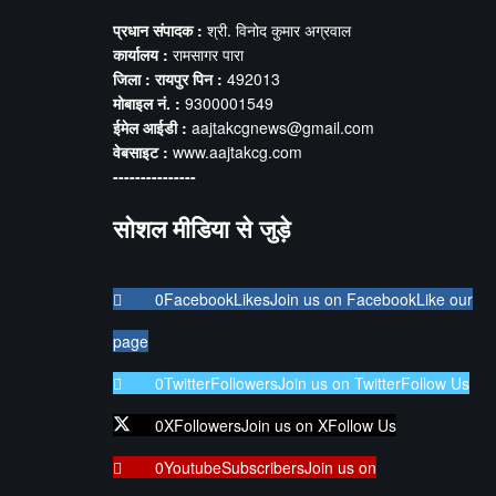
प्रधान संपादक :
श्री. विनोद कुमार अग्रवाल
कार्यालय :
रामसागर पारा
जिला : रायपुर पिन :
492013
मोबाइल नं. :
9300001549
ईमेल आईडी :
aajtakcgnews@gmail.com
वेबसाइट :
www.aajtakcg.com
---------------
सोशल मीडिया से जुड़े
0
Facebook
Likes
Join us on Facebook
Like our
page
0
Twitter
Followers
Join us on Twitter
Follow Us
0
X
Followers
Join us on X
Follow Us
0
Youtube
Subscribers
Join us on