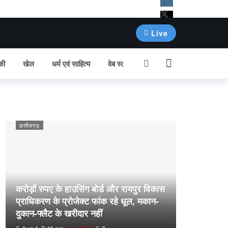
Live
की
खेल
धर्म एवं साहित्य
वेब स्टोरी
अन्य खबर
छत्तीसगढ़
करोड़ों रुपए के हाउसिंग बोर्ड और रायपुर विकास
प्राधिकरण के प्रोजेक्ट फांक रहे धूल, मकान-
दुकान-फ्लैट के खरीदार नहीं