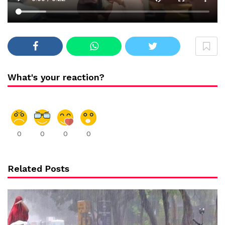
What's your reaction?
0
0
0
0
Related Posts