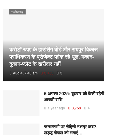
छत्तीसगढ़
करोड़ों रुपए के हाउसिंग बोर्ड और रायपुर विकास
प्राधिकरण के प्रोजेक्ट फांक रहे धूल, मकान-
दुकान-फ्लैट के खरीदार नहीं
Aug 4, 7:40 am
3,753
3
6 अगस्त 2025: बुधवार को कैसी रहेगी
आपकी राशि
1 year ago
3,753
4
जन्माष्टमी पर रोहिणी नक्षत्र कब?,
लड्डू गोपाल को लगाएं…