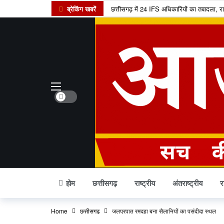
ब्रेकिंग खबरें
छत्तीसगढ़ में 24 IFS अधिकारियों का तबादला, 
शनि गोचर 2027: मेष राशि में प्रवेश करते ही बदले
इंदिरा गांधी कृषि विश्वविद्यालय का बड़ा फैसला
सांवले रंग और नौकरी पर तानों से परेशान पति, न्
छत्तीसगढ़ में राशन वितरण का नया मॉडल, अब ग्
छत्तीसगढ़ के यात्रियों के लिए खुशखबरी, 240 इले
Dark mode
छत्तीसगढ़ के कोसा को मिला प्रीमियम ब्रांड, अब व
स्वतंत्रता दिवस पर बस्तर में ऐतिहासिक पहल, पहली
छत्तीसगढ़ में राशन के चावल की गुणवत्ता सुधरे
कोडार लिंक कैनाल प्रोजेक्ट पर कोर्ट का फैसला,
होम
छत्तीसगढ़
राष्ट्रीय
अंतराष्ट्रीय
र
Home
छत्तीसगढ़
जलप्रपात रमदहा बना सैलानियों का पसंदीदा स्थल