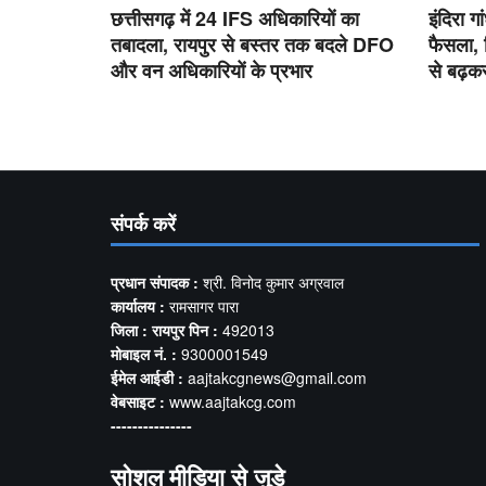
छत्तीसगढ़ में 24 IFS अधिकारियों का
इंदिरा ग
तबादला, रायपुर से बस्तर तक बदले DFO
फैसला, 
और वन अधिकारियों के प्रभार
से बढ़
संपर्क करें
प्रधान संपादक :
श्री. विनोद कुमार अग्रवाल
कार्यालय :
रामसागर पारा
जिला : रायपुर पिन :
492013
मोबाइल नं. :
9300001549
ईमेल आईडी :
aajtakcgnews@gmail.com
वेबसाइट :
www.aajtakcg.com
---------------
सोशल मीडिया से जुड़े