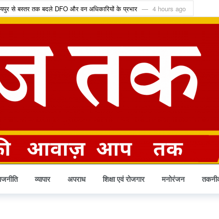
रायपुर से बस्तर तक बदले DFO और वन अधिकारियों के प्रभार
4 hours ago
गा इन राशियों का भाग्य, जानें किस पर रहेगी साढ़ेसाती
4 hours ago
, रिटायर्ड कर्मचारियों का DA 55% से बढ़कर 58%
5 hours ago
याय की मांग लेकर पहुंचा अदालत
5 hours ago
रीन ATM से मिलेगा मुफ्त अनाज
5 hours ago
क्ट्रिक बसों को मिली मंजूरी
5 hours ago
ैश्विक बाजारों में चमकेगी पहचान
6 hours ago
 बार 92 गांवों में फहरेगा तिरंगा
8 hours ago
गी, अब मिलेगा सिर्फ 10% कनकी वाला चावल
1 day ago
 टेंडर को चुनौती देने वाली याचिका खारिज
1 day ago
ाजनीति
व्यापार
अपराध
शिक्षा एवं रोजगार
मनोरंजन
तकनी