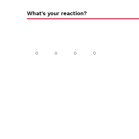
What's your reaction?
0
0
0
0