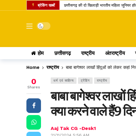
ब्रेकिंग खबरें
छत्तीसगढ़ की दो खिलाड़ी भारतीय महिला जूनियर हॉकी 
मार्केट में नया IPO, एंकर निवेशकों ने लगाए 743.
UPI पेमेंट पर लगेगा चार्ज? लोकसभा में पास विधेय
Dark mode
अतीक अहमद का एक और चिराग बुझा, छोटे बेटे की 
कामिका एकादशी पर दुर्लभ शिववास योग, श्रीहरि और 
होम
छत्तीसगढ़
राष्ट्रीय
अंतराष्ट्रीय
चंद्र ग्रहण 2026: क्या रक्षाबंधन के दिन भारत में
छत्तीसगढ़ में 10 टोल प्लाजा पर बढ़ी दरें, सफर के 
Home
राष्ट्रीय
बाबा बागेश्वर लाखों हिंदुओं को लेकर कहां निक
पं. रविशंकर विश्वविद्यालय में बी.वोक पाठ्यक्रम में 
0
धर्म एवं साहित्य
ट्रेंडिंग
राष्ट्रीय
आत्मानंद स्कूलों में शिक्षक भर्ती का बदला तरीका, अ
Shares
बाबा बागेश्वर लाखों ह
पीएससी भर्ती घोटाला: पूर्व सचिव जीवन किशोर ध्रु
क्या करने वाले हैं9 दिन 
Aaj Tak CG -Desk1
21/11/2024 5:56 AM