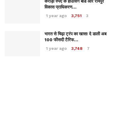
करोड़ों रुपए के हाउसिंग बोर्ड और रायपुर
विकास प्राधिकरण…
1 year ago
3,751
3
भारत से चिढ़ा ट्रंप का खास! दे डाली अब
100 फीसदी टैरिफ…
1 year ago
3,748
7