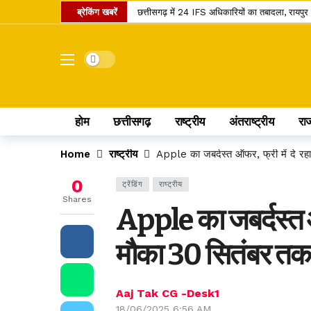
ब्रेकिंग खबरें
छत्तीसगढ़ में 24 IFS अधिकारियों का तबादला, रायप
शनि गोचर 2027: मेष राशि में प्रवेश करते ही बदलेगा इ
इंदिरा गांधी कृषि विश्वविद्यालय का बड़ा फैसला, रिट
Dark mode
सांवले रंग और नौकरी पर तानों से परेशान पति, न्याय 
छत्तीसगढ़ में राशन वितरण का नया मॉडल, अब ग्रीन A
होम
छत्तीसगढ़
राष्ट्रीय
अंतराष्ट्रीय
रा
छत्तीसगढ़ के यात्रियों के लिए खुशखबरी, 240 इलेक्ट्र
छत्तीसगढ़ के कोसा को मिला प्रीमियम ब्रांड, अब वैश्वि
Home
राष्ट्रीय
Apple का जबर्दस्त ऑफर, फ्री में दे र
स्वतंत्रता दिवस पर बस्तर में ऐतिहासिक पहल, पहली बार 
0
ट्रेंडिंग
राष्ट्रीय
छत्तीसगढ़ में राशन के चावल की गुणवत्ता सुधरेगी, अ
Shares
Apple का जबर्दस्त ऑ
कोडार लिंक कैनाल प्रोजेक्ट पर कोर्ट का फैसला, टेंड
मौका 30 सितंबर तक
Aaj Tak CG -Desk1
18/06/2025 6:56 AM