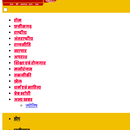
Dark
mode
होम
छत्तीसगढ़
राष्ट्रीय
अंतराष्ट्रीय
राजनीति
व्यापार
अपराध
शिक्षा एवं रोजगार
मनोरंजन
तकनीकी
खेल
धर्म एवं साहित्य
वेब स्टोरी
अन्य खबर
ज्योतिष
होम