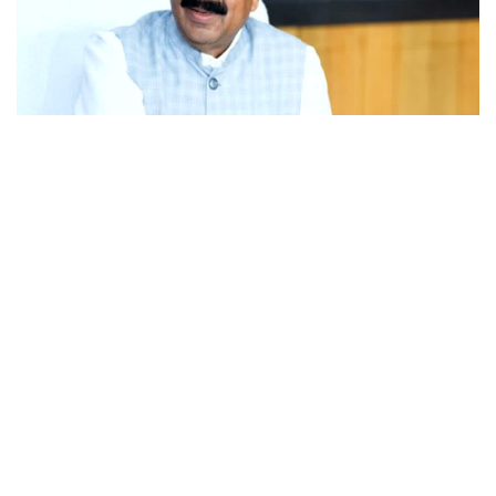
छत्तीसगढ़
डोंगरगढ़ BJP मंडल इकाई भंग, 5 कार्यकर्ता निष्कासित; अनुशासन पर बोले डिप्टी
CM अरुण साव
संपर्क करें
प्रधान संपादक :
श्री. विनोद कुमार अग्रवाल