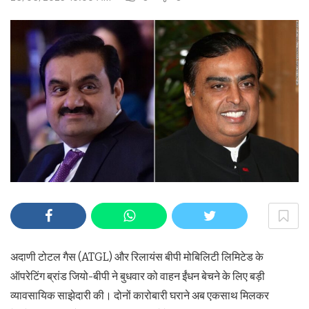
अदाणी टोटल गैस (ATGL) और रिलायंस बीपी मोबिलिटी लिमिटेड के
ऑपरेटिंग ब्रांड जियो-बीपी ने बुधवार को वाहन ईंधन बेचने के लिए बड़ी
व्यावसायिक साझेदारी की। दोनों कारोबारी घराने अब एकसाथ मिलकर