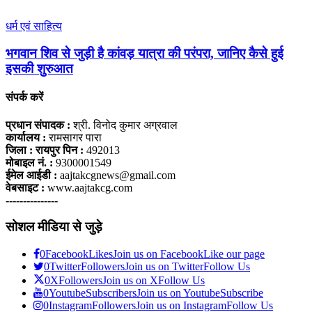
धर्म एवं साहित्य
भगवान शिव से जुड़ी है कांवड़ यात्रा की परंपरा, जानिए कैसे हुई
इसकी शुरुआत
संपर्क करें
प्रधान संपादक :
श्री. विनोद कुमार अग्रवाल
कार्यालय :
रामसागर पारा
जिला : रायपुर पिन :
492013
मोबाइल नं. :
9300001549
ईमेल आईडी :
aajtakcgnews@gmail.com
वेबसाइट :
www.aajtakcg.com
---------------
सोशल मीडिया से जुड़े
0
Facebook
Likes
Join us on Facebook
Like our page
0
Twitter
Followers
Join us on Twitter
Follow Us
0
X
Followers
Join us on X
Follow Us
0
Youtube
Subscribers
Join us on Youtube
Subscribe
0
Instagram
Followers
Join us on Instagram
Follow Us