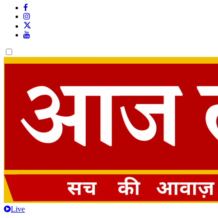
Dark
mode
Live