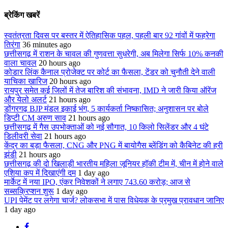
ब्रेकिंग खबरें
स्वतंत्रता दिवस पर बस्तर में ऐतिहासिक पहल, पहली बार 92 गांवों में फहरेगा
तिरंगा
36 minutes ago
छत्तीसगढ़ में राशन के चावल की गुणवत्ता सुधरेगी, अब मिलेगा सिर्फ 10% कनकी
वाला चावल
20 hours ago
कोडार लिंक कैनाल प्रोजेक्ट पर कोर्ट का फैसला, टेंडर को चुनौती देने वाली
याचिका खारिज
20 hours ago
रायपुर समेत कई जिलों में तेज बारिश की संभावना, IMD ने जारी किया ऑरेंज
और येलो अलर्ट
21 hours ago
डोंगरगढ़ BJP मंडल इकाई भंग, 5 कार्यकर्ता निष्कासित; अनुशासन पर बोले
डिप्टी CM अरुण साव
21 hours ago
छत्तीसगढ़ में गैस उपभोक्ताओं को नई सौगात, 10 किलो सिलेंडर और 4 घंटे
डिलीवरी सेवा
21 hours ago
केंद्र का बड़ा फैसला, CNG और PNG में बायोगैस ब्लेंडिंग को कैबिनेट की हरी
झंडी
21 hours ago
छत्तीसगढ़ की दो खिलाड़ी भारतीय महिला जूनियर हॉकी टीम में, चीन में होने वाले
एशिया कप में दिखाएंगी दम
1 day ago
मार्केट में नया IPO, एंकर निवेशकों ने लगाए 743.60 करोड़; आज से
सब्सक्रिप्शन शुरू
1 day ago
UPI पेमेंट पर लगेगा चार्ज? लोकसभा में पास विधेयक के प्रमुख प्रावधान जानिए
1 day ago