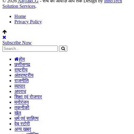
© 2026
AajTakCG
- सच की आवाज़ आप तक Design by
InnoTech
Solution Services
.
Home
Privacy Policy
Subscribe Now
होम
छत्तीसगढ़
राष्ट्रीय
अंतराष्ट्रीय
राजनीति
व्यापार
अपराध
शिक्षा एवं रोजगार
मनोरंजन
तकनीकी
खेल
धर्म एवं साहित्य
वेब स्टोरी
अन्य खबर