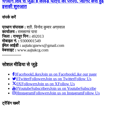
भगवान शिव से जुड़ी है कांवड़ यात्रा की परंपरा, जानिए कैसे हुई
इसकी शुरुआत
संपर्क करें
प्रधान संपादक :
श्री. विनोद कुमार अग्रवाल
कार्यालय :
रामसागर पारा
जिला : रायपुर पिन :
492013
मोबाइल नं. :
9300001549
ईमेल आईडी :
aajtakcgnews@gmail.com
वेबसाइट :
www.aajtakcg.com
---------------
सोशल मीडिया से जुड़े
0
Facebook
Likes
Join us on Facebook
Like our page
0
Twitter
Followers
Join us on Twitter
Follow Us
0
X
Followers
Join us on X
Follow Us
0
Youtube
Subscribers
Join us on Youtube
Subscribe
0
Instagram
Followers
Join us on Instagram
Follow Us
ट्रेंडिंग खबरें