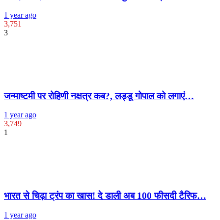
1 year ago
3,751
3
जन्माष्टमी पर रोहिणी नक्षत्र कब?, लड्डू गोपाल को लगाएं…
1 year ago
3,749
1
भारत से चिढ़ा ट्रंप का खास! दे डाली अब 100 फीसदी टैरिफ…
1 year ago