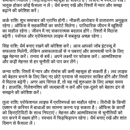
समाधान निकालें। चिड़चिड़ापन महसूस हो सकता है। विचारों में स्पष्टता रखें।
भावुक होकर कोई फैसला न लें। धैर्य बनाए रखें और रिश्तों में प्यार और समझ
बढ़ाने की कोशिश करें।
कर्क राशि: शुभ समाचार की प्राप्ति होगी। नौकरी-कारोबार में वातावरण अनुकूल
रहेगा। ऑफिस में सहकर्मियों का सपोर्ट मिलेगा। पारिवारिक जीवन में खुशियों
का माहौल रहेगा। जीवन में नए सकारात्मक बदलाव होंगे। रिश्तों में मिठास
बढ़ेगी। पर्सनल और प्रोफेशनल लाइफ में सबकुछ अच्छा रहेगा।
सिंह राशि: धैर्य बनाए रखने की कोशिश करें। आज आपको जॉब इंटरव्यू में
सफलता मिलेगी, लेकिन असफलताओं से न घबराएं और कामयाबी पाने के लिए
खूब मेहनत करें। तनाव से बचें। अपने लक्ष्यों पर फोकस करें। आत्मविश्वास
और कड़ी मेहनत से हर चुनौती को पार कर लेंगे।
कन्या राशि: रिश्तों में प्यार और रोमांस की कमी महसूस हो सकती है। लव लाइफ
को बेहतर बनाने के लिए किए गए छोटे प्रयास भी मददगार साबित होंगे और रिश्तों
में मिठास बढ़ेगी। अगर आप सिंगल हैं, तो यह नई शुरुआत के लिए अच्छा समय
है। हालांकि, रिलेशनशिप की जल्दबाजी न करें और एक-दूसरे को बेहतर ढंग से
समझने की कोशिश करें।
तुला राशि: प्रोफेशनल लाइफ में प्रतिस्पर्धा का माहौल रहेगा। विरोधी के किसी
एक्शन से करियर में बाधाओं का सामना करना पड़ सकता है। ऑफिस के कार्यों
को क्रिएटिविटी के साथ निपटाएं। मेहनत और आत्मविश्वास से चुनौतियों को
पार करने में सक्षम होंगे। स्वभाव में चिड़चिड़ापन रहेगा। धैर्य बनाए रखें और शांत
दिमाग से फैसला लें।